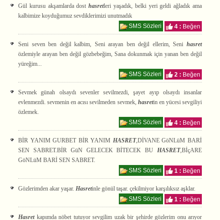
Gül kurusu akşamlarda dost
hasret
leri yaşadık, belki yeri geldi ağladık ama
kalbimize koyduğumuz sevdiklerimizi unutmadık
SMS Sözleri
4 :
Beğen
Seni seven ben değil kalbim, Seni arayan ben değil ellerim, Seni
hasret
özlemiyle arayan ben değil gözbebeğim, Sana dokunmak için yanan ben değil
yüreğim...
SMS Sözleri
2 :
Beğen
Sevmek günah olsaydı sevenler sevilmezdi, şayet ayıp olsaydı insanlar
evlenmezdi. sevmenin en acısı sevilmeden sevmek,
hasret
in en yücesi sevgiliyi
özlemek.
SMS Sözleri
4 :
Beğen
BİR YANIM GURBET BİR YANIM
HASRET
,DİVANE GöNLüM BARİ
SEN SABRET.BİR GüN GELECEK BİTECEK BU
HASRET
,BİçARE
GöNLüM BARİ SEN SABRET.
SMS Sözleri
1 :
Beğen
Gözlerimden akar yaşar.
Hasret
inle gönül taşar. çekilmiyor karşılıksız aşklar.
SMS Sözleri
1 :
Beğen
Hasret
kapımda nöbet tutuyor sevgilim uzak bir şehirde gözlerim onu arıyor