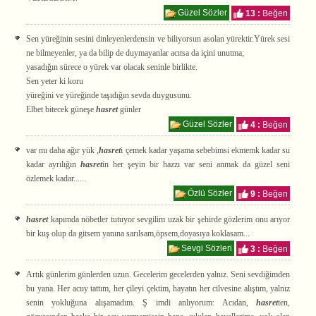
Güzel Sözler
13 :
Beğen
Sen yüreğinin sesini dinleyenlerdensin ve biliyorsun asolan yürektir.Yürek sesi
ne bilmeyenler, ya da bilip de duymayanlar acıtsa da içini unutma;
yasadığın sürece o yürek var olacak seninle birlikte.
Sen yeter ki koru
yüreğini ve yüreğinde taşıdığın sevda duygusunu.
Elbet bitecek güneşe
hasret
günler
Güzel Sözler
4 :
Beğen
var mı daha ağır yük ,
hasret
i çemek kadar yaşama sebebimsi ekmemk kadar su
kadar ayrılığın
hasret
in her şeyin bir hazzı var seni anmak da güzel seni
özlemek kadar......
Özlü Sözler
9 :
Beğen
hasret
kapımda nöbetler tutuyor sevgilim uzak bir şehirde gözlerim onu arıyor
bir kuş olup da gitsem yanına sarılsam,öpsem,doyasıya koklasam...
Sevgi Sözleri
3 :
Beğen
Artık günlerim günlerden uzun. Gecelerim gecelerden yalnız. Seni sevdiğimden
bu yana. Her acııy tattım, her çileyi çektim, hayatın her cilvesine alıştım, yalnız
senin yokluğuna alışamadım. Ş imdi anlıyorum: Acıdan,
hasret
ten,