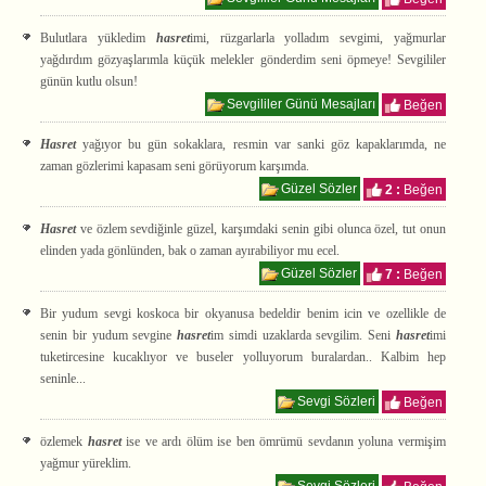
Bulutlara yükledim
hasret
imi, rüzgarlarla yolladım sevgimi, yağmurlar
yağdırdım gözyaşlarımla küçük melekler gönderdim seni öpmeye! Sevgililer
günün kutlu olsun!
Sevgililer Günü Mesajları
Beğen
Hasret
yağıyor bu gün sokaklara, resmin var sanki göz kapaklarımda, ne
zaman gözlerimi kapasam seni görüyorum karşımda.
Güzel Sözler
2 :
Beğen
Hasret
ve özlem sevdiğinle güzel, karşımdaki senin gibi olunca özel, tut onun
elinden yada gönlünden, bak o zaman ayırabiliyor mu ecel.
Güzel Sözler
7 :
Beğen
Bir yudum sevgi koskoca bir okyanusa bedeldir benim icin ve ozellikle de
senin bir yudum sevgine
hasret
im simdi uzaklarda sevgilim. Seni
hasret
imi
tuketircesine kucaklıyor ve buseler yolluyorum buralardan.. Kalbim hep
seninle...
Sevgi Sözleri
Beğen
özlemek
hasret
ise ve ardı ölüm ise ben ömrümü sevdanın yoluna vermişim
yağmur yüreklim.