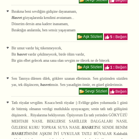
Sevgi Sözleri
Beğen
Bırakma beni sevdiğim gidişine dayanamam,
Hasret
gözyaşlarımla kendimi avutamam...
Dönerim dersin ama kadere inanamam,
Bıraktığın anılarınla, ben sensiz yaşayamam
Aşk Sözleri
5 :
Beğen
Bir umut vardır hiç tükenmeyecek,
Bir
hasret
vardır çekilmeyecek, birde ölüm vardır,
Bir gün elbet gelecek ama sana olan sevgim ne ölecek ne de bitecek
Aşk Sözleri
1 :
Beğen
Sen Tanrıya dilenen dilek, göklere uzanan ellerimsin. Sen gözümden süzülen
yas, tek düşüncem,
hasret
imsin. Sen yasadigim ömür, en güzel günlerimsin.
Sevgi Sözleri
Beğen
Tatlı rüyalar sevgilim. Kısaca benli rüyalar :) Evlilige giden yolumuzda 1 günü
de bitirmiş olmanın verdigi mutlulukla uyuyacagım; senin tatlı tatlı gülüşünü
düşünerek... Rüyalarıma bekliyorum. Öpüyorum En tatlı yerinden GÖKYÜZÜ
MEHTABI NASIL BEKLERSE SAHİLLER DALGALARI NASIL
ÖZLERSE KURU TOPRAK SUYA NASIL
HASRET
SE SENDE BENİM
HASRET
İMSİM AŞKIM İYİ UYKULAR TATLI RÜYALAR Kalabalık