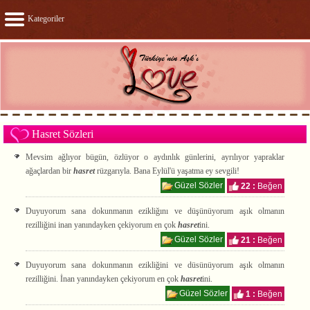
Kategoriler
Hasret Sözleri
Mevsim ağlıyor bügün, özlüyor o aydınlık günlerini, ayrılıyor yapraklar
ağaçlardan bir
hasret
rüzgarıyla. Bana Eylül'ü yaşatma ey sevgili!
Güzel Sözler
22 :
Beğen
Duyuyorum sana dokunmanın ezikliğını ve düşünüyorum aşık olmanın
rezilliğini inan yanındayken çekiyorum en çok
hasret
ini.
Güzel Sözler
21 :
Beğen
Duyuyorum sana dokunmanın ezikliğini ve düsünüyorum aşık olmanın
rezilliğini. İnan yanındayken çekiyorum en çok
hasret
ini.
Güzel Sözler
1 :
Beğen