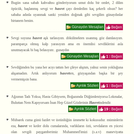
Bugün sana sabah kahvaltısı gönderiyorum umut dolu bir omlet, 2 dilim
öpücük, haşlanmış sevgi ve
hasret
çayı demledim kaç şekerli olsun? her
sabaha adınla uyanmak sanki yeniden doğmak gibi sevgilim günaydınlar
birtanem benim.
Günaydın Mesajları
Beğen
Sevgi suyuna
hasret
aşk tarlasıyım. dökülmekten usanmış göz damlasıyım.
paramparça olmuş kalp yarasıyım ama en önemlisi sevdiklerini asla
unutmayacak bi baş belasıyım:. gunaydın
Günaydın Mesajları
1 :
Beğen
Sevdiğimden bu yana her acıyı tattım her çileye alıştım, yalnız senin yokluğuna
alışamadım. Artık anlıyorum
hasret
ten, gözyaşından başka bir şey
vermemişsin bana.
Ayrılık Sözleri
1 :
Beğen
Ağzımın Tadı Yoksa, Hasta Gibiysem, Boğazımda Düğümleniyorsa Lokmalar,
Buluttan Nem Kapıyorsam İnan Hep Güzel Gözlerinin
Hasret
indendir.
Ayrılık Sözleri
19 :
Beğen
Mübarek cuma günü fazilet ve üstünlüğün ümmette ki kokusudur. müminlerin
eza,
hasret
ve keder dolu cumalarında, varlıkların özü, sevdaların en yücesi
olan sevgili paygamberimiz Muhammed'imizi (s.a.v) maneviyatta