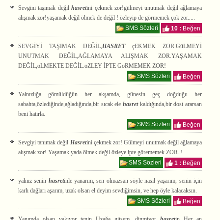
Sevgini taşımak değil
hasret
ini çekmek zor!gülmeyi unutmak değil ağlamaya
alışmak zor!yaşamak değil ölmek de değil ! özleyip de görmemek çok zor.....
SMS Sözleri
10 :
Beğen
SEVGİYİ TAŞIMAK DEĞİL,
HASRET
çEKMEK ZOR.GüLMEYİ
UNUTMAK DEĞİL,AĞLAMAYA ALIŞMAK ZOR.YAŞAMAK
DEĞİL,öLMEKTE DEĞİL.öZLEY İPTE GöRMEMEK ZOR!
SMS Sözleri
Beğen
Yalnızlığa gömüldüğün her akşamda, günesin geç doğduğu her
sabahta,özlediğinde,ağladığında,bir sıcak ele
hasret
kaldığında,bir dost ararsan
beni hatırla.
SMS Sözleri
Beğen
Sevgiyi tanımak değil
Hasret
ini çekmek zor! Gülmeyi unutmak değil ağlamaya
alışmak zor! Yaşamak yada ölmek değil özleye ipte görememek ZOR..!
SMS Sözleri
1 :
Beğen
yalnız senin
hasret
inle yanarım, sen olmazsan söyle nasıl yaşarım, senin için
karlı dağları aşarım, uzak olsan el deyim sevdiğimsin, ve hep öyle kalacaksın.
SMS Sözleri
Beğen
Yanımda olsan yakıyor tenin Uzağa gitsem, dinmiyor
hasret
in Her an