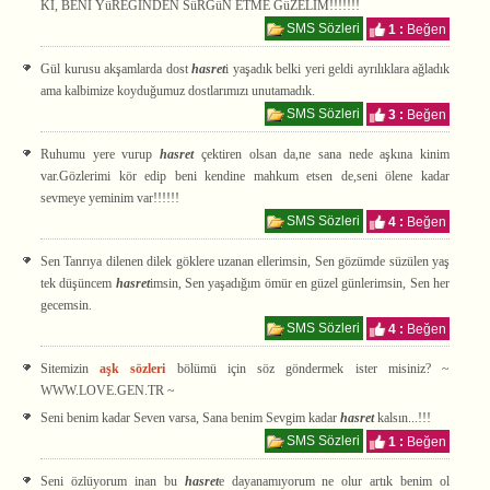
Kİ, BENİ YüREĞİNDEN SüRGüN ETME GüZELİM!!!!!!!
SMS Sözleri
1 :
Beğen
Gül kurusu akşamlarda dost
hasret
i yaşadık belki yeri geldi ayrılıklara ağladık
ama kalbimize koyduğumuz dostlarımızı unutamadık.
SMS Sözleri
3 :
Beğen
Ruhumu yere vurup
hasret
çektiren olsan da,ne sana nede aşkına kinim
var.Gözlerimi kör edip beni kendine mahkum etsen de,seni ölene kadar
sevmeye yeminim var!!!!!!
SMS Sözleri
4 :
Beğen
Sen Tanrıya dilenen dilek göklere uzanan ellerimsin, Sen gözümde süzülen yaş
tek düşüncem
hasret
imsin, Sen yaşadığım ömür en güzel günlerimsin, Sen her
gecemsin.
SMS Sözleri
4 :
Beğen
Sitemizin
aşk sözleri
bölümü için söz göndermek ister misiniz? ~
WWW.LOVE.GEN.TR ~
Seni benim kadar Seven varsa, Sana benim Sevgim kadar
hasret
kalsın...!!!
SMS Sözleri
1 :
Beğen
Seni özlüyorum inan bu
hasret
e dayanamıyorum ne olur artık benim ol