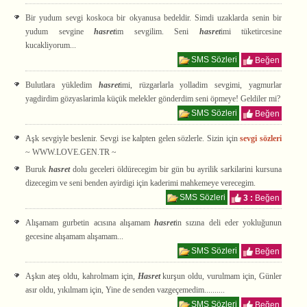
Bir yudum sevgi koskoca bir okyanusa bedeldir. Simdi uzaklarda senin bir
yudum sevgine
hasret
im sevgilim. Seni
hasret
imi tüketircesine
kucakliyorum...
SMS Sözleri
Beğen
Bulutlara yükledim
hasret
imi, rüzgarlarla yolladim sevgimi, yagmurlar
yagdirdim gözyaslarimla küçük melekler gönderdim seni öpmeye! Geldiler mi?
SMS Sözleri
Beğen
Aşk sevgiyle beslenir. Sevgi ise kalpten gelen sözlerle. Sizin için
sevgi sözleri
~ WWW.LOVE.GEN.TR ~
Buruk
hasret
dolu geceleri öldürecegim bir gün bu ayrilik sarkilarini kursuna
dizecegim ve seni benden ayirdigi için kaderimi mahkemeye verecegim.
SMS Sözleri
3 :
Beğen
Alışamam gurbetin acısına alışamam
hasret
in sızına deli eder yokluğunun
gecesine alışamam alışamam...
SMS Sözleri
Beğen
Aşkın ateş oldu, kahrolmam için,
Hasret
kurşun oldu, vurulmam için, Günler
asır oldu, yıkılmam için, Yine de senden vazgeçemedim..........
SMS Sözleri
Beğen