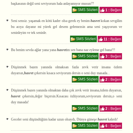
başkasının değil seni seviyorum hala anlayamıyor musun??
SMS Sözleri
1 :
Beğen
Seni sensiz. yaşamak en kötü kader olsa gerek ey benim
hasret
kokan sevgilim
bu acıya dayanır mi yürek gel desem gelemezsin ama seni yaşıyorum ve
seninleyim ve tek seninle.
SMS Sözleri
11 :
Beğen
Bu benim sevda ağlar yana yana
hasret
im sen bana naz eyleme gel bana!!!
SMS Sözleri
3 :
Beğen
Düşünmek bazen yanında olmaksan fazla zevk verir insana özlem
duyarsın,
hasret
çekersin kısaca seviyorum dersin o seni duy masada...
SMS Sözleri
2 :
Beğen
Düşünmek bazen yanında olmaktan daha çok zevk verir insana,özlem duyarsın,
hasret
çekersin,değer biçersin.Kısacası özlüyorum,seviyorum dersin,o seni
duy masada!
SMS Sözleri
2 :
Beğen
Geceler seni düşündüğüm kadar uzun olsaydı, Dünya güneşe
hasret
kalırdı!
SMS Sözleri
6 :
Beğen