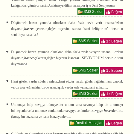
kulağımda, gitmiyor sesin Anlatmaya dilim varmıyor işte Seni Seviyorum..
SMS Sözleri
Beğen
Düşünmek bazen yanında olmaktan daha fazla sevk verir insana,özlem
duyarsın,
hasret
çekersin,değer biçersin,kısacası "seni özlüyorum" dersin o
seni duyamasa da.!
SMS Sözleri
1 :
Beğen
Düşünmek bazen yanında olmaktan daha fazla zevk veriyor insana... özlem
duyarsın,
hasret
çekersin,değer biçersin kısacası.. SEVİYORUM dersin o seni
duymasana.
SMS Sözleri
1 :
Beğen
Hani gözler vardır sözleri anlatır..hani sözler vardır gözleri ağlatır..hani uzaklık
vardır
hasret
i anlatır..birde arkadaşlık vardır oda yalnız seni anlatır....
SMS Sözleri
1 :
Beğen
Unutmayı bılıp sevgıyı bılmeyenler unutur ama sevmeyı bılıp de unutmayı
bılmeyenler asla unutmaz cunku onlar sevgıye asıktırlar...sevgıye
hasret
lerdır...
(koray bu soz sana ve sana benzeyenlere...
Dostluk Mesajları
Beğen