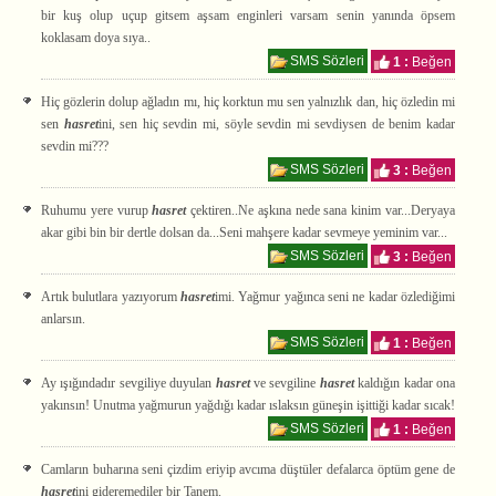
bir kuş olup uçup gitsem aşsam enginleri varsam senin yanında öpsem
koklasam doya sıya..
SMS Sözleri
1 :
Beğen
Hiç gözlerin dolup ağladın mı, hiç korktun mu sen yalnızlık dan, hiç özledin mi
sen
hasret
ini, sen hiç sevdin mi, söyle sevdin mi sevdiysen de benim kadar
sevdin mi???
SMS Sözleri
3 :
Beğen
Ruhumu yere vurup
hasret
çektiren..Ne aşkına nede sana kinim var...Deryaya
akar gibi bin bir dertle dolsan da...Seni mahşere kadar sevmeye yeminim var...
SMS Sözleri
3 :
Beğen
Artık bulutlara yazıyorum
hasret
imi. Yağmur yağınca seni ne kadar özlediğimi
anlarsın.
SMS Sözleri
1 :
Beğen
Ay ışığındadır sevgiliye duyulan
hasret
ve sevgiline
hasret
kaldığın kadar ona
yakınsın! Unutma yağmurun yağdığı kadar ıslaksın güneşin işittiği kadar sıcak!
SMS Sözleri
1 :
Beğen
Camların buharına seni çizdim eriyip avcıma düştüler defalarca öptüm gene de
hasret
ini gideremediler bir Tanem.