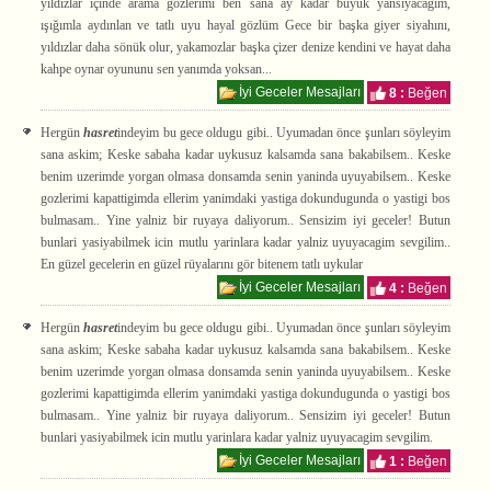
yıldızlar içinde arama gözlerimi ben sana ay kadar büyük yansıyacağım,
ışığımla aydınlan ve tatlı uyu hayal gözlüm Gece bir başka giyer siyahını,
yıldızlar daha sönük olur, yakamozlar başka çizer denize kendini ve hayat daha
kahpe oynar oyununu sen yanımda yoksan...
İyi Geceler Mesajları
8 :
Beğen
Hergün
hasret
indeyim bu gece oldugu gibi.. Uyumadan önce şunları söyleyim
sana askim; Keske sabaha kadar uykusuz kalsamda sana bakabilsem.. Keske
benim uzerimde yorgan olmasa donsamda senin yaninda uyuyabilsem.. Keske
gozlerimi kapattigimda ellerim yanimdaki yastiga dokundugunda o yastigi bos
bulmasam.. Yine yalniz bir ruyaya daliyorum.. Sensizim iyi geceler! Butun
bunlari yasiyabilmek icin mutlu yarinlara kadar yalniz uyuyacagim sevgilim..
En güzel gecelerin en güzel rüyalarını gör bitenem tatlı uykular
İyi Geceler Mesajları
4 :
Beğen
Hergün
hasret
indeyim bu gece oldugu gibi.. Uyumadan önce şunları söyleyim
sana askim; Keske sabaha kadar uykusuz kalsamda sana bakabilsem.. Keske
benim uzerimde yorgan olmasa donsamda senin yaninda uyuyabilsem.. Keske
gozlerimi kapattigimda ellerim yanimdaki yastiga dokundugunda o yastigi bos
bulmasam.. Yine yalniz bir ruyaya daliyorum.. Sensizim iyi geceler! Butun
bunlari yasiyabilmek icin mutlu yarinlara kadar yalniz uyuyacagim sevgilim.
İyi Geceler Mesajları
1 :
Beğen