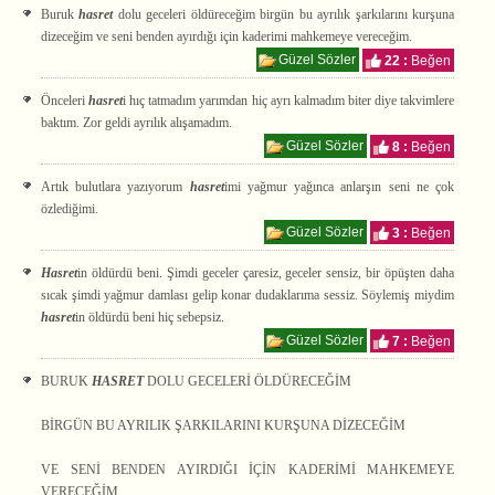
Buruk
hasret
dolu geceleri öldüreceğim birgün bu ayrılık şarkılarını kurşuna
dizeceğim ve seni benden ayırdığı için kaderimi mahkemeye vereceğim.
Güzel Sözler
22 :
Beğen
Önceleri
hasret
i hıç tatmadım yarımdan hiç ayrı kalmadım biter diye takvimlere
baktım. Zor geldi ayrılık alışamadım.
Güzel Sözler
8 :
Beğen
Artık bulutlara yazıyorum
hasret
imi yağmur yağınca anlarşın seni ne çok
özlediğimi.
Güzel Sözler
3 :
Beğen
Hasret
in öldürdü beni. Şimdi geceler çaresiz, geceler sensiz, bir öpüşten daha
sıcak şimdi yağmur damlası gelip konar dudaklarıma sessiz. Söylemiş miydim
hasret
in öldürdü beni hiç sebepsiz.
Güzel Sözler
7 :
Beğen
BURUK
HASRET
DOLU GECELERİ ÖLDÜRECEĞİM
BİRGÜN BU AYRILIK ŞARKILARINI KURŞUNA DİZECEĞİM
VE SENİ BENDEN AYIRDIĞI İÇİN KADERİMİ MAHKEMEYE
VERECEĞİM.