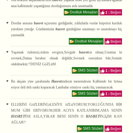
Gül kokusu akşamlarda dost
hasret
i yaşadık belki yeri geldi ayrılıklara ağladık
ama kalbimizde yaşattığımız dostluğumuzu asla unutmadık
Dostluk Mesajları
1 :
Beğen
Dostlar arasına
hasret
uçurumu girdiğinde, yıldızlarla vuslat köprüsü kurduk
yürekten yüreğe. Gönlümüzün
hasret
günlüğüne unutmayı ve unutulmayı hiç
yazmadık
Dostluk Mesajları
Beğen
Yaşamak özlemsiz,özlem sevgisiz,Sevgide
hasret
siz olmaz,Unutma ki
sevmek,Daima beraber olmak değildir,Sevmek sensizken bile,Seninle
olabilmektir.!!DENİZ GöZLüM.
SMS Sözleri
1 :
Beğen
Bu akşam yine şarabımda
Hasret
imdesin mezemdesin Kalbimde bir fırtına
esiyor deli deli sanki koparacak Lambalar sönüyor sanki hiç yanmayacak
SMS Sözleri
1 :
Beğen
ELLERİNİ GöZLERİNİ;öLESİYE öZLüYORUM;YOKLUĞUNDA BİR
MUM GİBİ ERİYORUM;HER ACIYA KATLANIRIM;AMA SENİN
HASRET
İNE ASLA;YIKAR BENİ SENİN O
HASRET
İN;İçİM KAN
AĞLAR!!
SMS Sözleri
Beğen