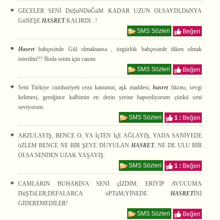
GECELER SENİ DüŞüNDüĞüM KADAR UZUN OLSAYDI,DüNYA
GüNEŞE
HASRET
KALIRDI...!
SMS Sözleri
Beğen
Hasret
bahçesinde Gül olmaktansa , özgürlük bahçesinde diken olmak
isterdim!!! Buda senin için canım.
SMS Sözleri
Beğen
Seni Türkiye cumhuriyeti ceza kanunun, aşk maddesi,
hasret
fıkrası, sevgi
kelimesi, gereğince kalbimin en derin yerine hapsediyorum çünkü seni
seviyorum.
SMS Sözleri
1 :
Beğen
ARZULAYIŞ, BENCE O, YA İçTEN İçE AĞLAYIŞ, YADA SANİYEDE
öZLEM BENCE NE BİR ŞEYE DUYULAN
HASRET
, NE DE ULU BİR
OLSA SENDEN UZAK YAŞAYIŞ.
SMS Sözleri
1 :
Beğen
CAMLARIN BUHARINA SENİ çİZDİM; ERİYİP AVUCUMA
DüŞTüLER;DEFALARCA öPTüM;YİNEDE
HASRET
İNİ
GİDEREMEDİLER!
SMS Sözleri
Beğen