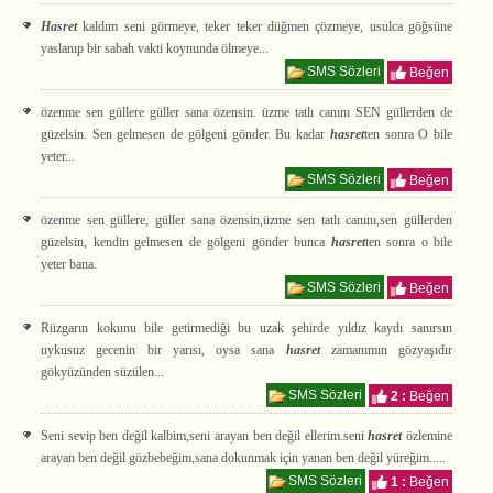
Hasret
kaldım seni görmeye, teker teker düğmen çözmeye, usulca göğsüne
yaslanıp bir sabah vakti koynunda ölmeye...
SMS Sözleri
Beğen
özenme sen güllere güller sana özensin. üzme tatlı canını SEN güllerden de
güzelsin. Sen gelmesen de gölgeni gönder. Bu kadar
hasret
ten sonra O bile
yeter...
SMS Sözleri
Beğen
özenme sen güllere, güller sana özensin,üzme sen tatlı canını,sen güllerden
güzelsin, kendin gelmesen de gölgeni gönder bunca
hasret
ten sonra o bile
yeter bana.
SMS Sözleri
Beğen
Rüzgarın kokunu bile getirmediği bu uzak şehirde yıldız kaydı sanırsın
uykusuz gecenin bir yarısı, oysa sana
hasret
zamanımın gözyaşıdır
gökyüzünden süzülen...
SMS Sözleri
2 :
Beğen
Seni sevip ben değil kalbim,seni arayan ben değil ellerim.seni
hasret
özlemine
arayan ben değil gözbebeğim,sana dokunmak için yanan ben değil yüreğim.....
SMS Sözleri
1 :
Beğen