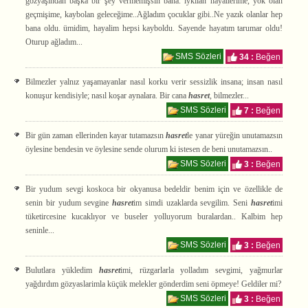
gözyaşından başka bir şey vermemişsin bana. ıykılan hayallerime, yok olan
geçmişime, kaybolan geleceğime..Ağladım çocuklar gibi..Ne yazık olanlar hep
bana oldu. ümidim, hayalim hepsi kayboldu. Sayende hayatım tarumar oldu!
Oturup ağladım...
SMS Sözleri
34 :
Beğen
Bilmezler yalnız yaşamayanlar nasıl korku verir sessizlik insana; insan nasıl
konuşur kendisiyle; nasıl koşar aynalara. Bir cana
hasret
, bilmezler...
SMS Sözleri
7 :
Beğen
Bir gün zaman ellerinden kayar tutamazsın
hasret
le yanar yüreğin unutamazsın
öylesine bendesin ve öylesine sende olurum ki istesen de beni unutamazsın..
SMS Sözleri
3 :
Beğen
Bir yudum sevgi koskoca bir okyanusa bedeldir benim için ve özellikle de
senin bir yudum sevgine
hasret
im simdi uzaklarda sevgilim. Seni
hasret
imi
tüketircesine kucaklıyor ve buseler yolluyorum buralardan.. Kalbim hep
seninle...
SMS Sözleri
3 :
Beğen
Bulutlara yükledim
hasret
imi, rüzgarlarla yolladım sevgimi, yağmurlar
yağdırdım gözyaslarimla küçük melekler gönderdim seni öpmeye! Geldiler mi?
SMS Sözleri
3 :
Beğen