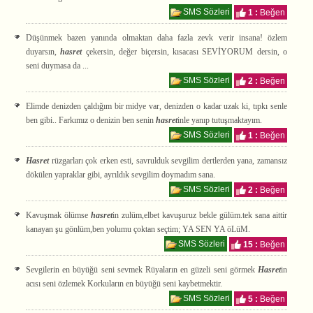
SMS Sözleri
1 :
Beğen
Düşünmek bazen yanında olmaktan daha fazla zevk verir insana! özlem
duyarsın,
hasret
çekersin, değer biçersin, kısacası SEVİYORUM dersin, o
seni duymasa da ...
SMS Sözleri
2 :
Beğen
Elimde denizden çaldığım bir midye var, denizden o kadar uzak ki, tıpkı senle
ben gibi.. Farkımız o denizin ben senin
hasret
inle yanıp tutuşmaktayım.
SMS Sözleri
1 :
Beğen
Hasret
rüzgarları çok erken esti, savrulduk sevgilim dertlerden yana, zamansız
dökülen yapraklar gibi, ayrıldık sevgilim doymadım sana.
SMS Sözleri
2 :
Beğen
Kavuşmak ölümse
hasret
in zulüm,elbet kavuşuruz bekle gülüm.tek sana aittir
kanayan şu gönlüm,ben yolumu çoktan seçtim; YA SEN YA öLüM.
SMS Sözleri
15 :
Beğen
Sevgilerin en büyüğü seni sevmek Rüyaların en güzeli seni görmek
Hasret
in
acısı seni özlemek Korkuların en büyüğü seni kaybetmektir.
SMS Sözleri
5 :
Beğen