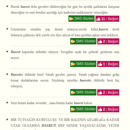
Buruk
hasret
dolu geceleri öldüreceğim bir gün bu ayrılık şarkılarını kurşuna
dizeceğim ve seni benden aıyrdığı için kaderimi mahkemeye vereceğim.
SMS Sözleri
11 :
Beğen
Gözümden süzülen yaş denizi ıslatıyor.sevda kilim,
hasret
derdi
dokuyor,çatlayası deli yürek sen diye atıyor.of kara gözlüm aşkın seni bekliyor.
SMS Sözleri
2 :
Beğen
Hasret
kapımda nöbetler tutuyor. Sevgilim uzak bir şehirde gözlerim onu
arıyor...
SMS Sözleri
1 :
Beğen
Hasret
in öldürdü beni! Simdi geceler çaresiz. Simdi yağmur damlası gelip
konar dudaklarıma sessiz. Söylemiş miydim
hasret
in öldürdü beni hiç
sebepsiz.
SMS Sözleri
2 :
Beğen
Seni benim kadar sevenler , sana benim kadar
hasret
kalsın.
SMS Sözleri
2 :
Beğen
BİR TUTSAĞIN KURTULUŞU VE BİR KöLENİN öZGüRLüĞü KADAR
UZAK OLSAMDA
HASRET
İ HEP SENDE YAŞAYACAĞIM, YETER