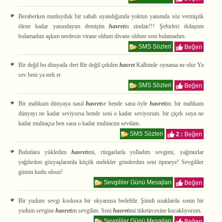
Beraberken mutluyduk bir sabah uyandığımda yoktun yanımda söz vermiştik
ölene kadar yanındayım demiştin
hasret
in zindan!!! Şehirleri dolaştım
bulamadım aşkım nerdesin virane oldum divane oldum seni bulamadım.
SMS Sözleri
Beğen
Bir değil bu dünyada dert Bir değil çekilen
hasret
Kalbimle oynama ne olur Ya
sev beni ya terk et
SMS Sözleri
Beğen
Bir mahkum dünyaya nasıl
hasret
se bende sana öyle
hasret
im. bir mahkum
dünyayı ne kadar seviyorsa bende seni o kadar seviyorum. bir çiçek suya ne
kadar muhtaçsa ben sana o kadar muhtacım sevdam.
SMS Sözleri
2 :
Beğen
Bulutlara yükledim
hasret
imi, rüzgarlarla yolladım sevgimi, yağmurlar
yağdırdım gözyaşlarımla küçük melekler gönderdim seni öpmeye! Sevgililer
günün kutlu olsun!
Sevgililer Günü Mesajları
Beğen
Bir yudum sevgi koskoca bir okyanusa bedeldir. Şimdi uzaklarda senin bir
yudum sevgine
hasret
im sevgilim. Seni
hasret
imi tüketircesine kucaklıyorum.
Sevgililer Günü Mesajları
Beğen