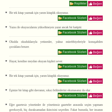
Replikler
Beğen
Bir tek kitap yazmak için yarım kitaplık okuyunuz.
Facebook Sözleri
Beğen
Yazısı ile okuyucularını yükseltmeyen yazar ancak bir katiptir.
Facebook Sözleri
Beğen
Okulda okuduklarıyla yetinenler, yalnız mürebbiyeleriyle konuşabilen
çocuklara benzer.
Facebook Sözleri
Beğen
Hayat; kendine meydan okuyan kişileri sever.
Facebook Sözleri
Beğen
Bir tek kitap yazmak için, yarım kitaplık okuyunuz.
Facebook Sözleri
Beğen
Eşinize bir kitap gibi davranın; sıkıcı bölümlerini okumasanız da olur .
Facebook Sözleri
Beğen
Eğer gazetesiz yönetimler ile yönetimsiz gazeteler arasında seçim yapmam
gerekseydi, hiç duraksamadan ikincisini seçerdim. Fakat bununla, her insanın