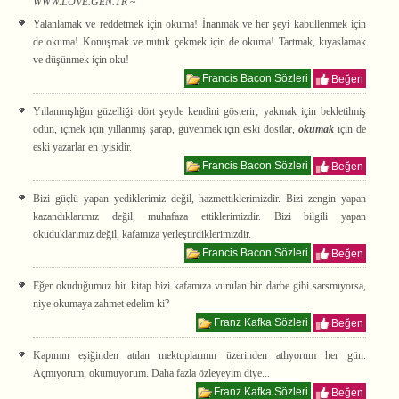
WWW.LOVE.GEN.TR
~
Yalanlamak ve reddetmek için okuma! İnanmak ve her şeyi kabullenmek için
de okuma! Konuşmak ve nutuk çekmek için de okuma! Tartmak, kıyaslamak
ve düşünmek için oku!
Francis Bacon Sözleri
Beğen
Yıllanmışlığın güzelliği dört şeyde kendini gösterir; yakmak için bekletilmiş
odun, içmek için yıllanmış şarap, güvenmek için eski dostlar,
okumak
için de
eski yazarlar en iyisidir.
Francis Bacon Sözleri
Beğen
Bizi güçlü yapan yediklerimiz değil, hazmettiklerimizdir. Bizi zengin yapan
kazandıklarımız değil, muhafaza ettiklerimizdir. Bizi bilgili yapan
okuduklarımız değil, kafamıza yerleştirdiklerimizdir.
Francis Bacon Sözleri
Beğen
Eğer okuduğumuz bir kitap bizi kafamıza vurulan bir darbe gibi sarsmıyorsa,
niye okumaya zahmet edelim ki?
Franz Kafka Sözleri
Beğen
Kapımın eşiğinden atılan mektuplarının üzerinden atlıyorum her gün.
Açmıyorum, okumuyorum. Daha fazla özleyeyim diye...
Franz Kafka Sözleri
Beğen