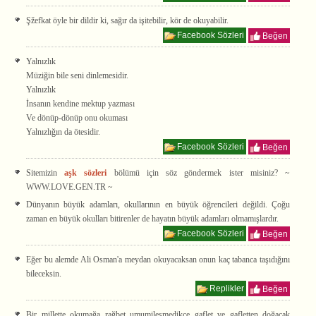
Şžefkat öyle bir dildir ki, sağır da işitebilir, kör de okuyabilir.
Facebook Sözleri
Beğen
Yalnızlık
Müziğin bile seni dinlemesidir.
Yalnızlık
İnsanın kendine mektup yazması
Ve dönüp-dönüp onu okuması
Yalnızlığın da ötesidir.
Facebook Sözleri
Beğen
Sitemizin
aşk sözleri
bölümü için söz göndermek ister misiniz? ~
WWW.LOVE.GEN.TR ~
Dünyanın büyük adamları, okullarının en büyük öğrencileri değildi. Çoğu
zaman en büyük okulları bitirenler de hayatın büyük adamları olmamışlardır.
Facebook Sözleri
Beğen
Eğer bu alemde Ali Osman'a meydan okuyacaksan onun kaç tabanca taşıdığını
bileceksin.
Replikler
Beğen
Bir millette okumağa rağbet umumileşmedikçe gaflet ve gafletten doğacak