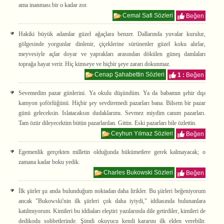
ama inanması bir o kadar zor.
Cemal Safi Sözleri
Beğen
Hakiki büyük adamlar güzel ağaçlara benzer. Dallarında yuvalar kurulur,
gölgesinde yorgunlar dinlenir, çiçeklerine sürünenler güzel koku alırlar,
meyvesiyle açlar doyar ve yaprakları arasından dökülen güneş damlaları
toprağa hayat verir. Hiç kimseye ve hiçbir şeye zararı dokunmaz.
Cenap Şahabettin Sözleri
1 :
Beğen
Sevemedim pazar günlerini. Ya okulu düşündüm. Ya da babamın şehir dışı
kamyon şoförlüğünü. Hiçbir şey sevdiremedi pazarları bana. Bilsem bir pazar
günü geleceksin. Islatacaksın dudaklarımı. Sevmez miydim canım pazarları.
Tam özür dileyecektim bütün pazarlardan. Gittin. Eski pazarları bile özlettin.
Ceyhun Yılmaz Sözleri
Beğen
Egemenlik gerçekten milletin olduğunda hükümetlere gerek kalmayacak; o
zamana kadar boku yedik.
Charles Bukowski Sözleri
Beğen
İlk şiirler şu anda bulunduğum noktadan daha lirikler. Bu şiirleri beğeniyorum
ancak "Bukowski'nin ilk şiirleri çok daha iyiydi," iddiasında bulunanlara
katılmıyorum. Kimileri bu iddiaları eleştiri yazılarında dile getirdiler, kimileri de
dedikodu sohbetlerinde. Şimdi okuyucu kendi kararını ilk elden verebilir.