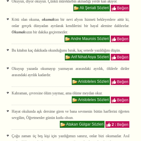
Okuyun, diyor okuyun. Çünkü mürekkebin akmadığı yerde kan akıyor.
Ali Şeriati Sözleri
Beğen
Kötü olan okuma,
okumak
tan bir nevi afyon hizmeti bekleyenlere aittir ki,
onlar gerçek dünyadan ayrılarak kendilerini bir hayal alemine daldırırlar.
Okumak
sızın bir dakika geçiremezler.
Andre Maurois Sözleri
Beğen
Bu kitabın kaç dakikada okunduğunu bırak, kaç senede yazıldığını düşün.
Arif Nihat Asya Sözleri
Beğen
Okuyup yazanla okumayıp yazmayan arasındaki ayrılık, ölülerle diriler
arasındaki ayrılık kadardır.
Aristoteles Sözleri
Beğen
Kahraman, çevresine ölüm yaymaz, ama ölüme meydan okur.
Aristoteles Sözleri
Beğen
Hayat okulunda aşk dersime giren ve bana sevmenin bütün harflerini öğreten
sevgilim, Öğretmenler günün kutlu olsun.
Atakan Gülgar Sözleri
2 :
Beğen
Çoğu zaman üç beş kişi için yazdığımızı sanırız, onlar bizi okumazlar. Asıl