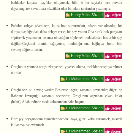
beddualar koparan sayfalar okuyorsak, bilin ki bu sayfalar sırtı duvara
dayanmış, tek savunması sözcükler olan bir adam tarafından yazılmıştır.
Henry Miller Sözleri
Beğen
Padokta çalışan adam için, ki işi bok süpürmektir, atların var olmadığı bir
dünya olasılığından daha dehşet verici bir şey yoktur.Ona sıcak bok parçaları
süpürerek yaşamanın insanca olmadığını söylemek budalalıktan başka bir şey
değildir.Geçimini onunla sağlıyorsa, mutluluğu ona bağlıysa, boku bile
sevmeyi öğrenir insan.
Henry Miller Sözleri
Beğen
Oruçlunun yanında oruçsuzlar yemek yiyecek olursa, melekler oruçluya rahmet
okurlar.
Hz Muhammed Sözleri
Beğen
Oruçlu için iki sevinç vardır: Biri,orucu açtığı zamanki sevincidir; diğeri de
Rabbine kavuştuğu zamanki sevincidir. Oruçlunun ağzından çıkan koku
(halüf), Allah indinde misk kokusundan daha hoştur.
Hz Muhammed Sözleri
Beğen
Dört şey peygamberin sünnetlerindendir: haya, güzel koku sürünmek, misvak
kullanmak ve evlenmek.
Hz Muhammed Sözleri
Beğen