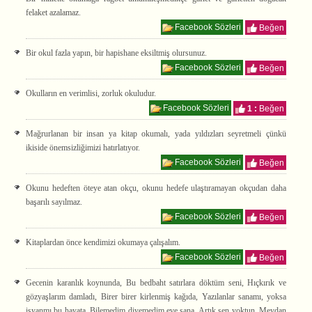
felaket azalamaz.
Facebook Sözleri
Beğen
Bir okul fazla yapın, bir hapishane eksiltmiş olursunuz.
Facebook Sözleri
Beğen
Okulların en verimlisi, zorluk okuludur.
Facebook Sözleri
1 :
Beğen
Mağrurlanan bir insan ya kitap okumalı, yada yıldızları seyretmeli çünkü
ikiside önemsizliğimizi hatırlatıyor.
Facebook Sözleri
Beğen
Okunu hedeften öteye atan okçu, okunu hedefe ulaştıramayan okçudan daha
başarılı sayılmaz.
Facebook Sözleri
Beğen
Kitaplardan önce kendimizi okumaya çalışalım.
Facebook Sözleri
Beğen
Gecenin karanlık koynunda, Bu bedbaht satırlara döktüm seni, Hıçkırık ve
gözyaşlarım damladı, Birer birer kirlenmiş kağıda, Yazılanlar sanamı, yoksa
isyanmı bu hayata, Bilemedim diyemedim eve sana, Artık sen yoktun, Meydan