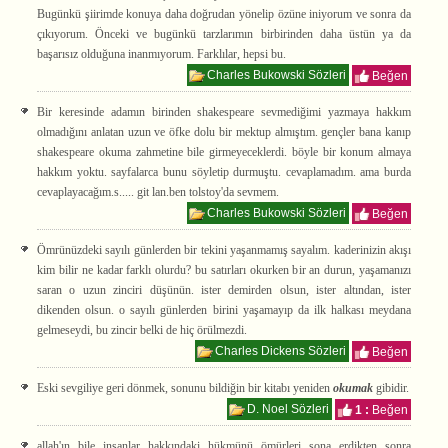
Bugünkü şiirimde konuya daha doğrudan yönelip özüne iniyorum ve sonra da
çıkıyorum. Önceki ve bugünkü tarzlarımın birbirinden daha üstün ya da
başarısız olduğuna inanmıyorum. Farklılar, hepsi bu.
Charles Bukowski Sözleri
Beğen
Bir keresinde adamın birinden shakespeare sevmediğimi yazmaya hakkım
olmadığını anlatan uzun ve öfke dolu bir mektup almıştım. gençler bana kanıp
shakespeare okuma zahmetine bile girmeyeceklerdi. böyle bir konum almaya
hakkım yoktu. sayfalarca bunu söyletip durmuştu. cevaplamadım. ama burda
cevaplayacağım.s..... git lan.ben tolstoy'da sevmem.
Charles Bukowski Sözleri
Beğen
Ömrünüzdeki sayılı günlerden bir tekini yaşanmamış sayalım. kaderinizin akışı
kim bilir ne kadar farklı olurdu? bu satırları okurken bir an durun, yaşamanızı
saran o uzun zinciri düşünün. ister demirden olsun, ister altından, ister
dikenden olsun. o sayılı günlerden birini yaşamayıp da ilk halkası meydana
gelmeseydi, bu zincir belki de hiç örülmezdi.
Charles Dickens Sözleri
Beğen
Eski sevgiliye geri dönmek, sonunu bildiğin bir kitabı yeniden
okumak
gibidir.
D. Noel Sözleri
1 :
Beğen
allah'ın bile insanlar hakkındaki hükmünü ömürleri sona erdikten sonra