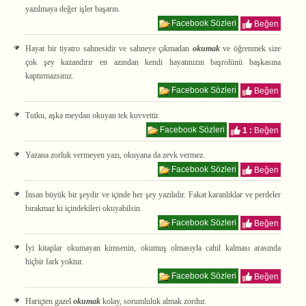
yazılmaya değer işler başarın.
Facebook Sözleri
Beğen
Hayat bir tiyatro sahnesidir ve sahneye çıkmadan
okumak
ve öğrenmek size
çok şey kazandırır en azından kendi hayatınızın başrolünü başkasına
kaptırmazsınız.
Facebook Sözleri
Beğen
Tutku, aşka meydan okuyan tek kuvvettir.
Facebook Sözleri
1 :
Beğen
Yazana zorluk vermeyen yazı, okuyana da zevk vermez.
Facebook Sözleri
Beğen
İnsan büyük bir şeydir ve içinde her şey yazılıdır. Fakat karanlıklar ve perdeler
bırakmaz ki içindekileri okuyabilsin.
Facebook Sözleri
Beğen
İyi kitaplar okumayan kimsenin, okumuş olmasıyla cahil kalması arasında
hiçbir fark yoktur.
Facebook Sözleri
Beğen
Hariçten gazel
okumak
kolay, sorumluluk almak zordur.