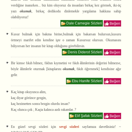
verdiğine inanırken... biz kim oluyoruz da insanları birkaç kez görmek, iki-üç
yazı
okumak
, birkaç dedikodu dinlemekle yargılama hakkına sahip
olabiliyoruz!
Dale Carnegie Sözleri
Beğen
Kusur bulmak için bakma birine,bulmak için bakarsan bulursun,kusuru
örtmeyi marifet edin kendine işte o zaman Kusursuz olursun. Okumasını
biliyorsan her insanın bir kitap olduğunu görebilirsin.
Denis Diderot Sözleri
Beğen
Bir kimse fıkıh bilmez, fıkhın kıymetini ve fıkıh âlimlerinin değerini bilmezse,
böyle âlimlerle oturmak [kitaplarını
okumak
, fıkıh öğrenmek] kendisine ağır
gelir.
Ebu Hanife Sözleri
Beğen
Kaç kitap okuyunca alim,
kaç diyar görünce gezgin,
kaç hezimetten sonra bezgin olurdu insan?
Kaç olunca çok ; Kaçta kalınca azdı rakamlar..?
Elif Şafak Sözleri
Beğen
En güzel sevgi sözleri için
sevgi sözleri
sayfamıza davetlisiniz! ~