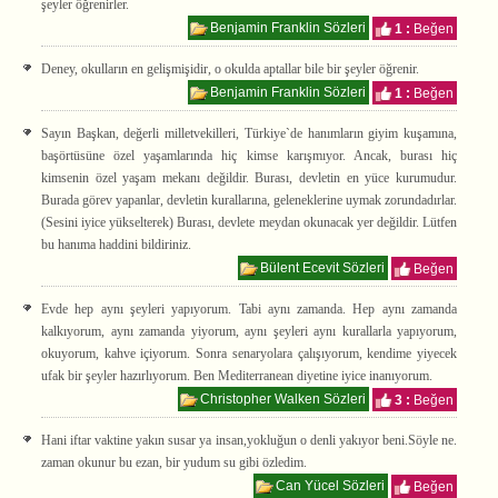
şeyler öğrenirler.
Benjamin Franklin Sözleri
1 :
Beğen
Deney, okulların en gelişmişidir, o okulda aptallar bile bir şeyler öğrenir.
Benjamin Franklin Sözleri
1 :
Beğen
Sayın Başkan, değerli milletvekilleri, Türkiye`de hanımların giyim kuşamına,
başörtüsüne özel yaşamlarında hiç kimse karışmıyor. Ancak, burası hiç
kimsenin özel yaşam mekanı değildir. Burası, devletin en yüce kurumudur.
Burada görev yapanlar, devletin kurallarına, geleneklerine uymak zorundadırlar.
(Sesini iyice yükselterek) Burası, devlete meydan okunacak yer değildir. Lütfen
bu hanıma haddini bildiriniz.
Bülent Ecevit Sözleri
Beğen
Evde hep aynı şeyleri yapıyorum. Tabi aynı zamanda. Hep aynı zamanda
kalkıyorum, aynı zamanda yiyorum, aynı şeyleri aynı kurallarla yapıyorum,
okuyorum, kahve içiyorum. Sonra senaryolara çalışıyorum, kendime yiyecek
ufak bir şeyler hazırlıyorum. Ben Mediterranean diyetine iyice inanıyorum.
Christopher Walken Sözleri
3 :
Beğen
Hani iftar vaktine yakın susar ya insan,yokluğun o denli yakıyor beni.Söyle ne.
zaman okunur bu ezan, bir yudum su gibi özledim.
Can Yücel Sözleri
Beğen