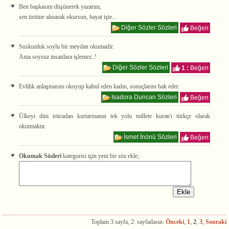
Ben başkasını düşünerek yazarım,
sen üstüne alınarak okursun, hayat işte...
Diğer Sözler Sözleri
Beğen
Suskunluk soylu bir meydan okumadir.
Ama soysuz insanlara işlemez..!
Diğer Sözler Sözleri
1 :
Beğen
Evlilik anlaşmasını okuyup kabul eden kadın, sonuçlarını hak eder.
Isadora Duncan Sözleri
Beğen
Ülkeyi dini irticadan kurtarmanın tek yolu millete kuran'ı türkçe olarak
okutmaktır.
İsmet İnönü Sözleri
Beğen
Okumak Sözleri
kategorisi için yeni bir söz ekle;
Toplam 3 sayfa, 2. sayfadasın:
Önceki
,
1
,
2
,
3
,
Sonraki