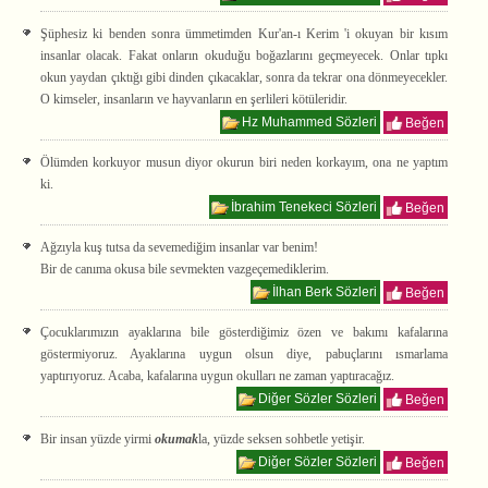
Şüphesiz ki benden sonra ümmetimden Kur'an-ı Kerim 'i okuyan bir kısım
insanlar olacak. Fakat onların okuduğu boğazlarını geçmeyecek. Onlar tıpkı
okun yaydan çıktığı gibi dinden çıkacaklar, sonra da tekrar ona dönmeyecekler.
O kimseler, insanların ve hayvanların en şerlileri kötüleridir.
Hz Muhammed Sözleri
Beğen
Ölümden korkuyor musun diyor okurun biri neden korkayım, ona ne yaptım
ki.
İbrahim Tenekeci Sözleri
Beğen
Ağzıyla kuş tutsa da sevemediğim insanlar var benim!
Bir de canıma okusa bile sevmekten vazgeçemediklerim.
İlhan Berk Sözleri
Beğen
Çocuklarımızın ayaklarına bile gösterdiğimiz özen ve bakımı kafalarına
göstermiyoruz. Ayaklarına uygun olsun diye, pabuçlarını ısmarlama
yaptırıyoruz. Acaba, kafalarına uygun okulları ne zaman yaptıracağız.
Diğer Sözler Sözleri
Beğen
Bir insan yüzde yirmi
okumak
la, yüzde seksen sohbetle yetişir.
Diğer Sözler Sözleri
Beğen