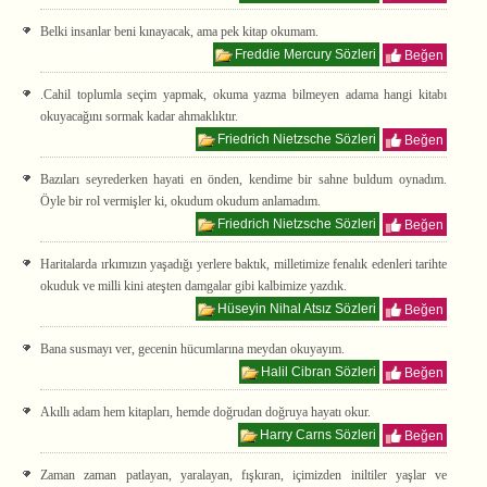
Belki insanlar beni kınayacak, ama pek kitap okumam.
Freddie Mercury Sözleri
Beğen
.Cahil toplumla seçim yapmak, okuma yazma bilmeyen adama hangi kitabı
okuyacağını sormak kadar ahmaklıktır.
Friedrich Nietzsche Sözleri
Beğen
Bazıları seyrederken hayati en önden, kendime bir sahne buldum oynadım.
Öyle bir rol vermişler ki, okudum okudum anlamadım.
Friedrich Nietzsche Sözleri
Beğen
Haritalarda ırkımızın yaşadığı yerlere baktık, milletimize fenalık edenleri tarihte
okuduk ve milli kini ateşten damgalar gibi kalbimize yazdık.
Hüseyin Nihal Atsız Sözleri
Beğen
Bana susmayı ver, gecenin hücumlarına meydan okuyayım.
Halil Cibran Sözleri
Beğen
Akıllı adam hem kitapları, hemde doğrudan doğruya hayatı okur.
Harry Carns Sözleri
Beğen
Zaman zaman patlayan, yaralayan, fışkıran, içimizden iniltiler yaşlar ve