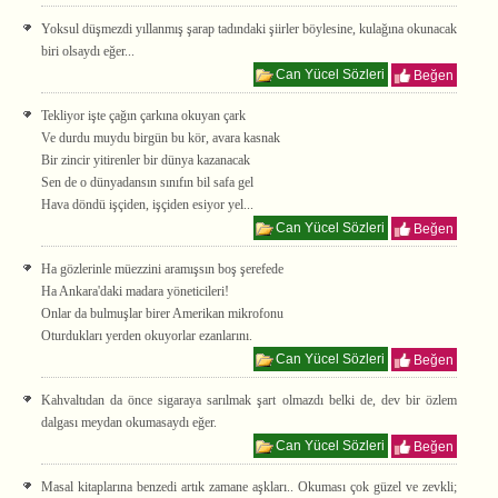
Yoksul düşmezdi yıllanmış şarap tadındaki şiirler böylesine, kulağına okunacak
biri olsaydı eğer...
Can Yücel Sözleri
Beğen
Tekliyor işte çağın çarkına okuyan çark
Ve durdu muydu birgün bu kör, avara kasnak
Bir zincir yitirenler bir dünya kazanacak
Sen de o dünyadansın sınıfın bil safa gel
Hava döndü işçiden, işçiden esiyor yel...
Can Yücel Sözleri
Beğen
Ha gözlerinle müezzini aramışsın boş şerefede
Ha Ankara'daki madara yöneticileri!
Onlar da bulmuşlar birer Amerikan mikrofonu
Oturdukları yerden okuyorlar ezanlarını.
Can Yücel Sözleri
Beğen
Kahvaltıdan da önce sigaraya sarılmak şart olmazdı belki de, dev bir özlem
dalgası meydan okumasaydı eğer.
Can Yücel Sözleri
Beğen
Masal kitaplarına benzedi artık zamane aşkları.. Okuması çok güzel ve zevkli;