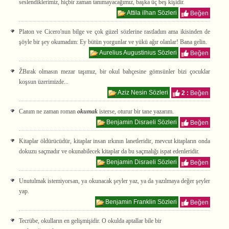
seslendiklerimiz, hiçbir zaman tanımayacağımız, başka üç beş kişidir.
Attila ilhan Sözleri
Beğen
Platon ve Cicero'nun bilge ve çok güzel sözlerine rastladım ama ikisinden de
şöyle bir şey okumadım: Ey bütün yorgunlar ve yükü ağır olanlar! Bana gelin.
Aurelius Augustinius Sözleri
Beğen
ŽBırak olmasın mezar taşımız, bir okul bahçesine gömsünler bizi çocuklar
koşsun üzerimizde...
Aziz Nesin Sözleri
2 :
Beğen
Canım ne zaman roman
okumak
isterse, oturur bir tane yazarım.
Benjamin Disraeli Sözleri
Beğen
Kitaplar öldürücüdür, kitaplar insan ırkının lanetleridir, mevcut kitapların onda
dokuzu saçmadır ve okunabilecek kitaplar da bu saçmalığı ispat edenleridir.
Benjamin Disraeli Sözleri
Beğen
Unutulmak istemiyorsan, ya okunacak şeyler yaz, ya da yazılmaya değer şeyler
yap.
Benjamin Franklin Sözleri
Beğen
Tecrübe, okulların en gelişmişidir. O okulda aptallar bile bir