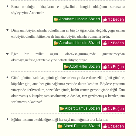
Bana okuduğum kitapların en güzelinin hangisi olduğunu sorarsanız
söyleyeyim; Annemdir.
Abraham Lincoln Sözleri
4 :
Beğen
Dünyanın büyük adamları okullarının en büyük öğrencileri değildi; çoğu zaman
en büyük okulları bitirenler de hayatın büyük adamları olmamışlardır.
Abraham Lincoln Sözleri
1 :
Beğen
Eğer bir millet özgür olacaksa;gurura,irade gücüne,meydan
okumaya,nefrete,nefrete ve yine nefrete ihtiyaç duyar.
Adolf Hitler Sözleri
1 :
Beğen
Günü gününe kadınlar, günü gününe erdem ya da erdemsizlik, günü gününe,
köpekler gibi, ama her gün sağlamca yerinde duran kendim. Böylece yaşamın
yüzeyinde ilerliyordum, sözcükler içinde, hiçbir zaman gerçek içinde değil. Tam
okunmamış o kitaplar, tam sevilmemiş o dostlar, tam gezilmemiş o kentler, tam
sarılmamış o kadınar!
Albert Camus Sözleri
1 :
Beğen
Eğitim, insanın okulda öğrendiği her şeyi unuttuğunda arta kalandır.
Albert Einstein Sözleri
1 :
Beğen