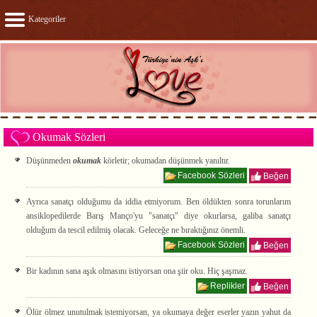
Kategoriler
Okumak Sözleri
Düşünmeden
okumak
körletir; okumadan düşünmek yanıltır.
Facebook Sözleri
Beğen
Ayrıca sanatçı olduğumu da iddia etmiyorum. Ben öldükten sonra torunlarım
ansiklopedilerde Barış Manço'yu "sanatçı" diye okurlarsa, galiba sanatçı
olduğum da tescil edilmiş olacak. Geleceğe ne bıraktığınız önemli.
Facebook Sözleri
Beğen
Bir kadının sana aşık olmasını istiyorsan ona şiir oku. Hiç şaşmaz.
Replikler
Beğen
Ölür ölmez unutulmak istemiyorsan, ya okumaya değer eserler yazın yahut da