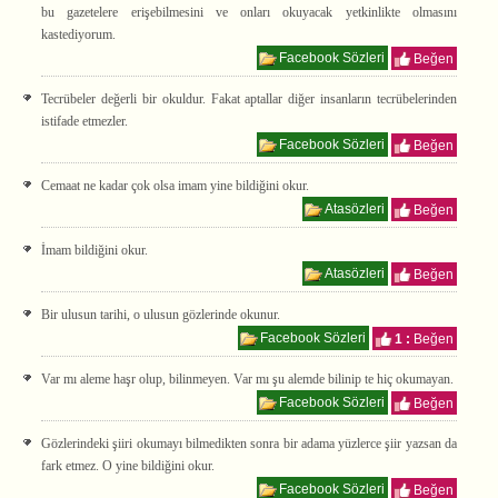
bu gazetelere erişebilmesini ve onları okuyacak yetkinlikte olmasını
kastediyorum.
Facebook Sözleri
Beğen
Tecrübeler değerli bir okuldur. Fakat aptallar diğer insanların tecrübelerinden
istifade etmezler.
Facebook Sözleri
Beğen
Cemaat ne kadar çok olsa imam yine bildiğini okur.
Atasözleri
Beğen
İmam bildiğini okur.
Atasözleri
Beğen
Bir ulusun tarihi, o ulusun gözlerinde okunur.
Facebook Sözleri
1 :
Beğen
Var mı aleme haşr olup, bilinmeyen. Var mı şu alemde bilinip te hiç okumayan.
Facebook Sözleri
Beğen
Gözlerindeki şiiri okumayı bilmedikten sonra bir adama yüzlerce şiir yazsan da
fark etmez. O yine bildiğini okur.
Facebook Sözleri
Beğen