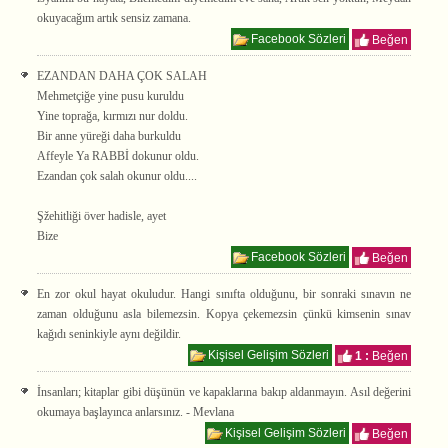
okuyacağım artık sensiz zamana.
Facebook Sözleri
Beğen
EZANDAN DAHA ÇOK SALAH
Mehmetçiğe yine pusu kuruldu
Yine toprağa, kırmızı nur doldu.
Bir anne yüreği daha burkuldu
Affeyle Ya RABBİ dokunur oldu.
Ezandan çok salah okunur oldu....
Şžehitliği över hadisle, ayet
Bize
Facebook Sözleri
Beğen
En zor okul hayat okuludur. Hangi sınıfta olduğunu, bir sonraki sınavın ne
zaman olduğunu asla bilemezsin. Kopya çekemezsin çünkü kimsenin sınav
kağıdı seninkiyle aynı değildir.
Kişisel Gelişim Sözleri
1 :
Beğen
İnsanları; kitaplar gibi düşünün ve kapaklarına bakıp aldanmayın. Asıl değerini
okumaya başlayınca anlarsınız. - Mevlana
Kişisel Gelişim Sözleri
Beğen